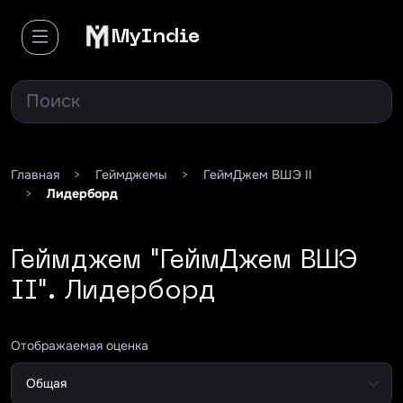
MyIndie
Главная
>
Геймджемы
>
ГеймДжем ВШЭ II
>
Лидерборд
Геймджем "ГеймДжем ВШЭ
II". Лидерборд
Отображаемая оценка