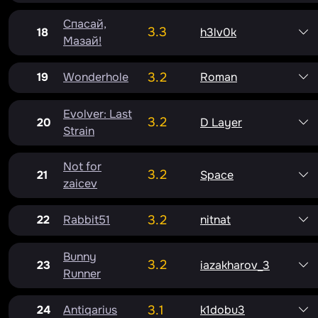
Спасай,
3.3
18
h3lv0k
Мазай!
19
Wonderhole
3.2
Roman
Evolver: Last
3.2
20
D Layer
Strain
Not for
3.2
21
Space
zaicev
22
Rabbit51
3.2
nitnat
Bunny
3.2
23
iazakharov_3
Runner
24
Antiqarius
3.1
k1dobu3