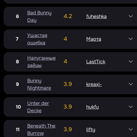
Bad Bunny
4.2
6
fuheshka
Day
Ушастая
4
7
Марта
ошибка
Напуганные
4
8
LastTick
зайцы
Bunny
3.9
9
kreaxj-
Nightmare
Unter der
3.9
10
hukfu
Decke
Beneath The
3.9
11
lifty
Burrow