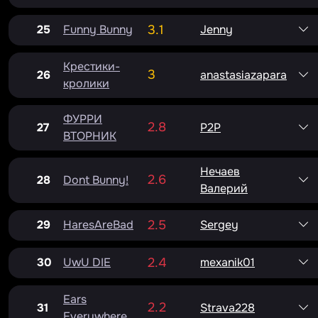
25
Funny Bunny
3.1
Jenny
Крестики-
3
26
anastasiazapara
кролики
ФУРРИ
2.8
27
P2P
ВТОРНИК
Нечаев
2.6
28
Dont Bunny!
Валерий
29
HaresAreBad
2.5
Sergey
30
UwU DIE
2.4
mexanik01
Ears
2.2
31
Strava228
Everywhere