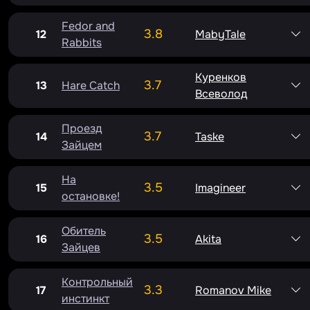
Fedor and
3.8
12
MabyTale
Rabbits
Куренков
3.7
13
Hare Catch
Всеволод
Проезд
3.7
14
Taske
Зайцем
На
3.5
15
Imagineer
остановке!
Обитель
3.5
16
Akita
Зайцев
Контрольный
3.3
17
Romanov Mike
инстинкт