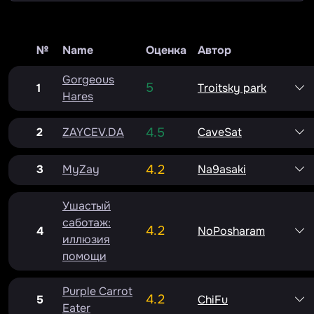
№
Name
Оценка
Автор
Gorgeous
5
1
Troitsky park
Hares
2
ZAYCEV.DA
4.5
CaveSat
3
MyZay
4.2
Na9asaki
Ушастый
саботаж:
4.2
4
NoPosharam
иллюзия
помощи
Purple Carrot
4.2
5
ChiFu
Eater