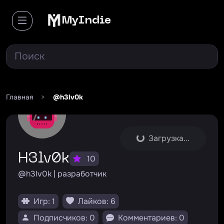
MyIndie
Главная
>
@h3lv0k
Загрузка...
h3lv0k
10
@h3lv0k | разработчик
Игр: 1
Лайков: 6
Подписчиков: 0
Комментариев: 0