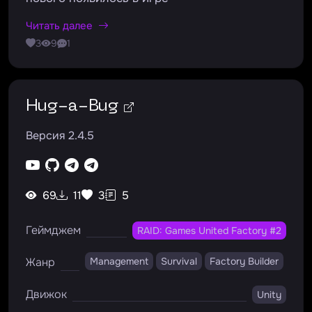
Читать далее
3
9
1
Hug-a-Bug
Версия 2.4.5
69
11
3
5
Геймджем
RAID: Games United Factory #2
Жанр
Management
Survival
Factory Builder
Движок
Unity