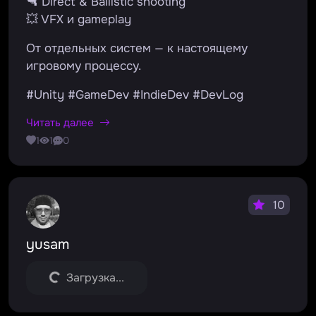
🔫 Direct & Ballistic shooting
💥 VFX и gameplay
От отдельных систем — к настоящему
игровому процессу.
#Unity #GameDev #IndieDev #DevLog
Читать далее
1
1
0
10
yusam
Загрузка...