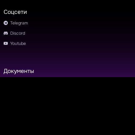
Соцсети
Telegram
Discord
Youtube
Документы
Юридическая информация
Пользовательское соглашение
Политика обработки данных
OOO
© 2026 MyIndie
team@myindie.ru
"МАЙИНДИ"