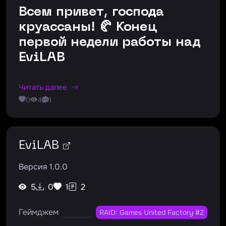
Всем привет, господа
круассаны! 🥐 Конец
первой недели работы над
EviLAB
Читать далее
0
4
1
EviLAB
Версия 1.0.0
5
0
1
2
Геймджем
RAID: Games United Factory #2