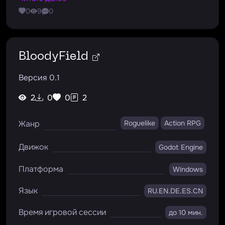
0
9
0
BloodyField
Версия 0.1
2
0
0
2
Жанр
Roguelike
Action RPG
Движок
Godot Engine
Платформа
Windows
Язык
RU.EN.DE.ES.CN
Время игровой сессии
до 10 мин.