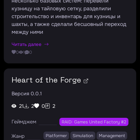
несколько базовых систем: перевели
кузницу на тайловую сетку, разделили
строительство и инвентарь для кузницы и
шахты, а также сделали бесшовный переход
между ними
Читать далее
0
1
0
Heart of the Forge
Версия 0.0.1
21
2
0
2
Геймджем
RAID: Games United Factory #2
Жанр
Platformer
Simulation
Management