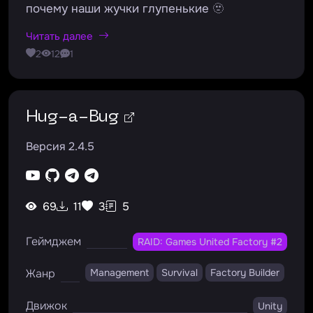
почему наши жучки глупенькие 🫥
Читать далее
2
12
1
Hug-a-Bug
Версия 2.4.5
69
11
3
5
Геймджем
RAID: Games United Factory #2
Жанр
Management
Survival
Factory Builder
Движок
Unity