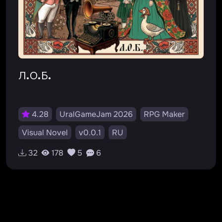
Л.О.Б.
4.28
UralGameJam 2026
RPG Maker
Visual Novel
v0.0.1
RU
32
178
5
6