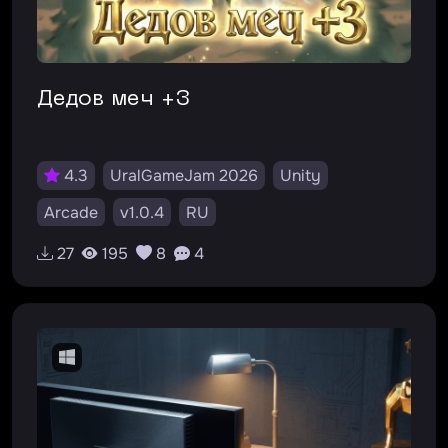
Дедов меч +3
4.3
UralGameJam 2026
Unity
Arcade
v1.0.4
RU
27
195
8
4