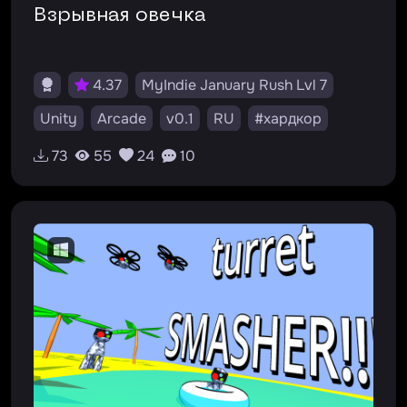
Взрывная овечка
4.37
MyIndie January Rush Lvl 7
Unity
Arcade
v0.1
RU
#хардкор
#насилие
#юмор
73
55
24
10