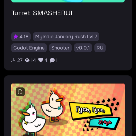
Turret SMASHER!!!
4.18
MyIndie January Rush Lvl 7
Godot Engine
Shooter
v0.0.1
RU
#fast-gameplay
#shooter
#action
27
14
4
1
#simulator