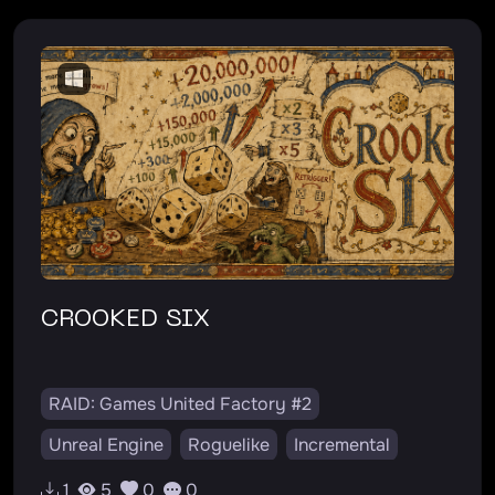
CROOKED SIX
RAID: Games United Factory #2
Unreal Engine
Roguelike
Incremental
v0.0.1
RU
EN
1
5
0
0