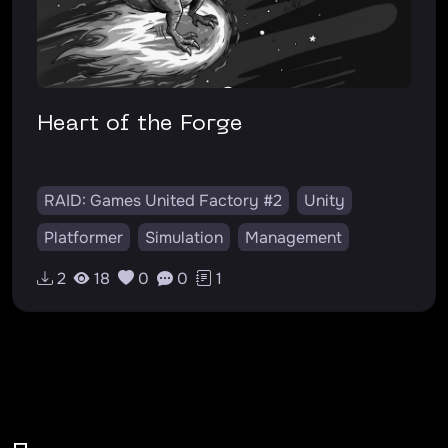
Heart of the Forge
RAID: Games United Factory #2
Unity
Platformer
Simulation
Management
v0.0.1
RU
2
18
0
0
1