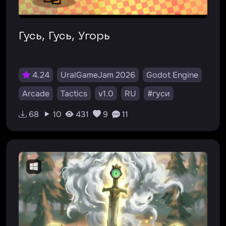
Гусь, Гусь, Угорь
4.24
UralGameJam 2026
Godot Engine
Arcade
Tactics
v1.0
RU
#гуси
#угорь
#2d
#art
#goose
#arcade
68
10
431
9
11
#old
#web
#uralgamejam