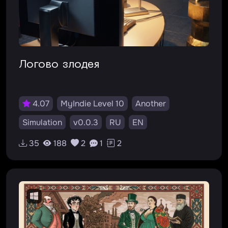
Логово злодея
4.07
MyIndie Level 10
Another
Simulation
v0.0.3
RU
EN
35
188
2
1
2