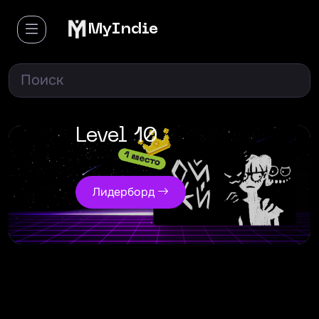
MyIndie
Победитель
Level 10
Лидерборд