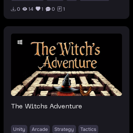
#симулятор
#комедия
0
14
1
0
1
#городскоефэнтези
#монстры
#кастомизацияперсонажей
#управлениересурсами
#менеджмент
#одиночнаяигра
The Witchs Adventure
Unity
Arcade
Strategy
Tactics