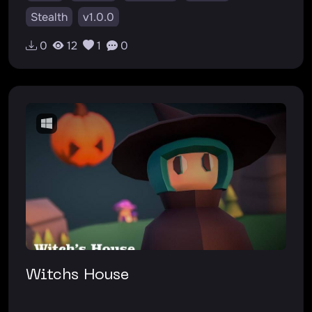
Stealth
v1.0.0
0
12
1
0
Witchs House