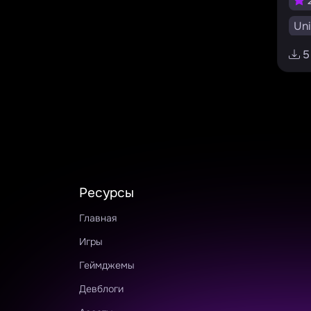
2
Uni
EN
5
#su
#a
Ресурсы
Главная
Игры
Геймджемы
Девблоги