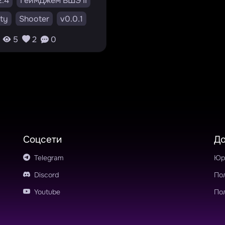
.4
ГеймДжем ВШЭ II
ty
Shooter
v0.0.1
#top-down
5
2
0
rvival
#фкн2
rcade
Соцсети
Д
Telegram
Юр
Discord
По
Youtube
По