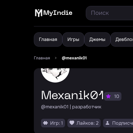
MyIndie
Главная
Игры
Джемы
Девбло
Главная
>
@mexanik01
mexanik01
10
@mexanik01 | разработчик
Игр: 1
Лайков: 2
Подписчи