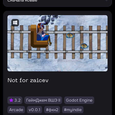
Not for zaicev
3.2
ГеймДжем ВШЭ II
Godot Engine
Arcade
v0.0.1
#фкн2
#myindie