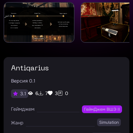
Antiqarius
Версия 0.1
6
7
3
0
3.1
Геймджем
ГеймДжем ВШЭ II
Жанр
Simulation