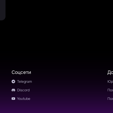
Соцсети
Д
Telegram
Юр
Discord
По
Youtube
По