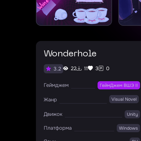
Wonderhole
22
11
3
0
3.2
Геймджем
ГеймДжем ВШЭ II
Жанр
Visual Novel
Движок
Unity
Платформа
Windows