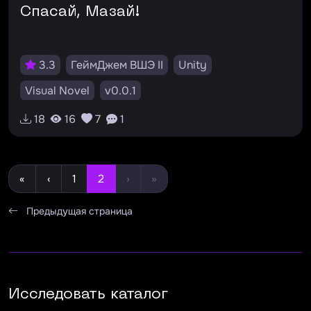
Спасай, Мазай!
3.3
ГеймДжем ВШЭ II
Unity
Visual Novel
v0.0.1
18
16
7
1
«
‹
1
2
›
»
Предыдущая страница
Исследовать каталог