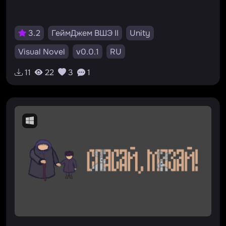
3.2
ГеймДжем ВШЭ II
Unity
Visual Novel
v0.0.1
RU
11
22
3
1