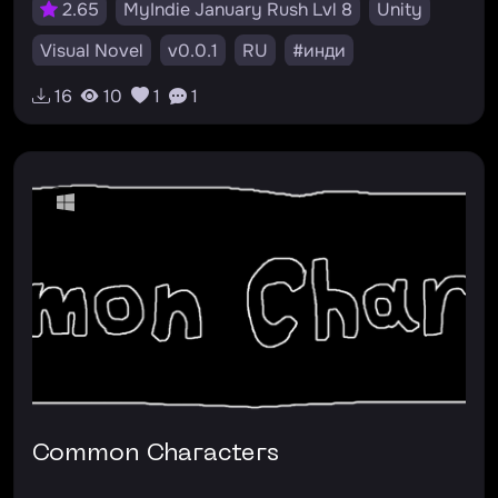
2.65
MyIndie January Rush Lvl 8
Unity
Visual Novel
v0.0.1
RU
#инди
#короткая
#настольнаяигра
16
10
1
1
Common Characters