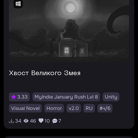
Хвост Великого Змея
3.33
MyIndie January Rush Lvl 8
Unity
Visual Novel
Horror
v2.0
RU
#ч/б
#квест
#мистика
#диалоги.
#триллер
34
46
10
7
#детектив