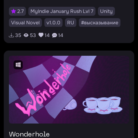
2.7
MyIndie January Rush Lvl 7
Unity
Visual Novel
v1.0.0
RU
#высказывание
#мотивация
#авторское
#ч/б
#диалоги
35
53
14
14
Wonderhole