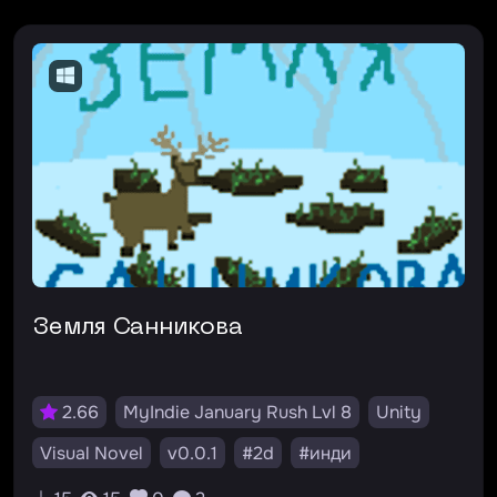
Земля Санникова
2.66
MyIndie January Rush Lvl 8
Unity
Visual Novel
v0.0.1
#2d
#инди
#мини-игры
#новелла