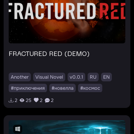
FRACTURED RED (DEMO)
Another
Visual Novel
v0.0.1
RU
EN
#приключения
#новелла
#космос
#фантастика
2
25
2
2