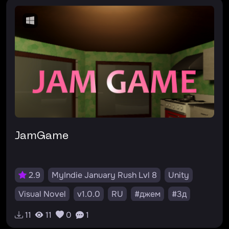
JamGame
2.9
MyIndie January Rush Lvl 8
Unity
Visual Novel
v1.0.0
RU
#джем
#3д
#хоррор
#unity
#атмосферная
11
11
0
1