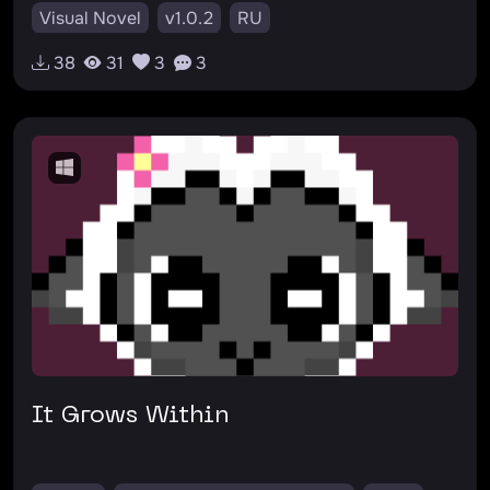
Visual Novel
v1.0.2
RU
38
31
3
3
It Grows Within