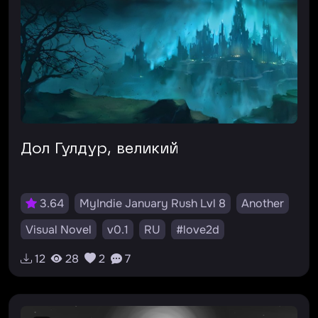
Дол Гулдур, великий
3.64
MyIndie January Rush Lvl 8
Another
Visual Novel
v0.1
RU
#love2d
12
28
2
7