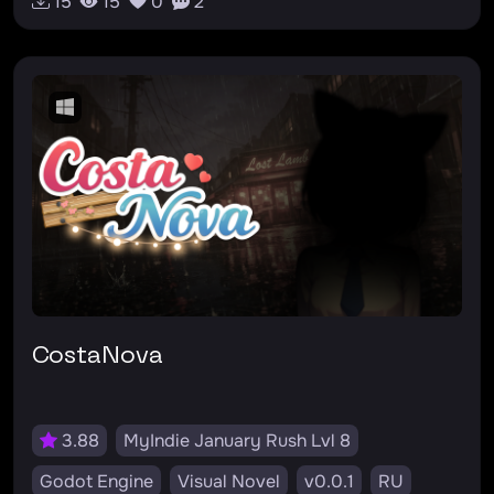
15
15
0
2
CostaNova
3.88
MyIndie January Rush Lvl 8
Godot Engine
Visual Novel
v0.0.1
RU