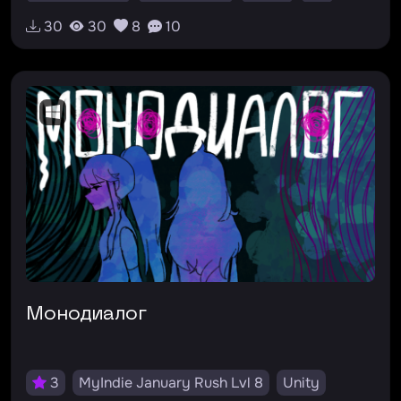
#симулятор
#новелла
#goto
30
30
8
10
#meta-irony
#метаирония
#novel
#godotengine
Монодиалог
3
MyIndie January Rush Lvl 8
Unity