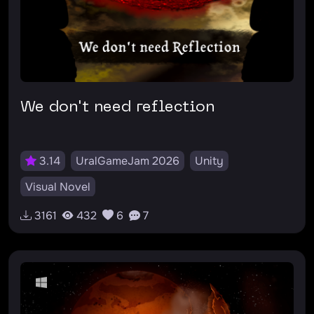
We don't need reflection
3.14
UralGameJam 2026
Unity
Visual Novel
v0.0.000000000000000000000000001
3161
432
6
7
RU