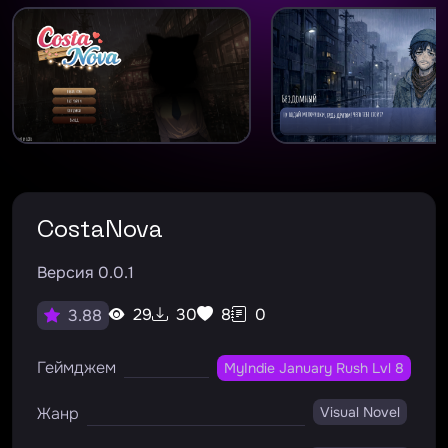
CostaNova
Версия 0.0.1
29
30
8
0
3.88
Геймджем
MyIndie January Rush Lvl 8
Жанр
Visual Novel