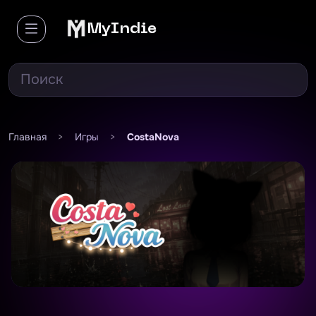
MyIndie
Главная
>
Игры
>
CostaNova