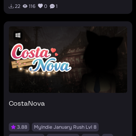
RU
#bitemup
22
116
0
1
CostaNova
3.88
MyIndie January Rush Lvl 8