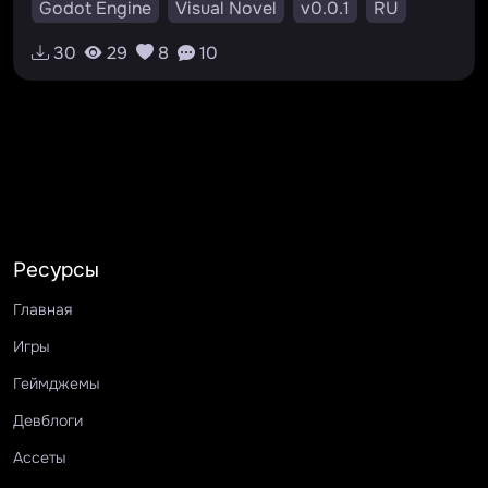
Godot Engine
Visual Novel
v0.0.1
RU
#новелла
#goto
#meta-irony
30
29
8
10
#симулятор
#novel
#godotengine
#метаирония
Ресурсы
Главная
Игры
Геймджемы
Девблоги
Ассеты