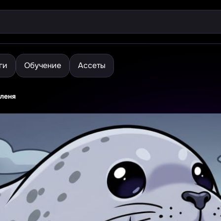
ги
Обучение
Ассеты
юленя