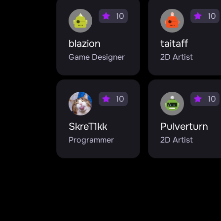
10
10
blazion
taitaff
Game Designer
2D Artist
10
10
SkreT1kk
Pulverturn
Programmer
2D Artist