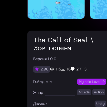
The Call of Seal \
Зов тюленя
Версия 1.0.0
115
16
2
3
2.98
Геймджем
MyIndie Level 10
Жанр
Arcade
Action
Движок
Unity