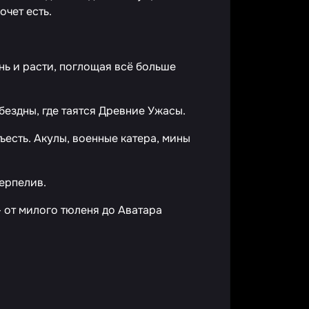
очет есть.
нь и расти, поглощая всё больше
бездны, где таятся Древние Ужасы.
есть. Акулы, военные катера, мины
терпелив.
 от милого тюленя до Аватара