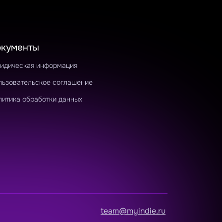
окументы
идическая информация
льзовательское соглашение
литика обработки данных
team@myindie.ru