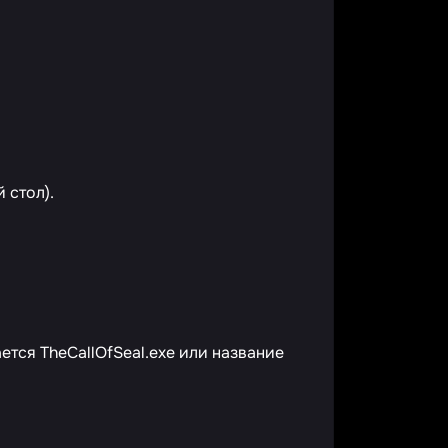
 стол).
тся TheCallOfSeal.exe или название