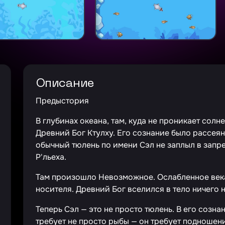
Описание
Предыстория
В глубинах океана, там, куда не проникает солн
Древний Бог Ктулху. Его сознание было рассея
обычный тюлень по имени Сэл не заплыл в запр
Р'льеха.
Там произошло Невозможное. Ослабленное века
носителя. Древний Бог вселился в тело ничего
Теперь Сэл — это не просто тюлень. В его созна
требует не просто рыбы — он требует подноше