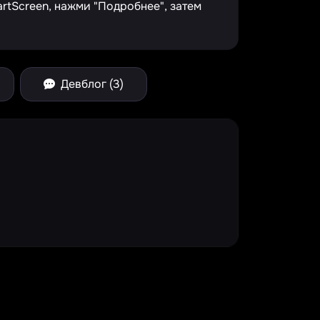
tScreen, нажми "Подробнее", затем
Девблог (3)
e Spinner