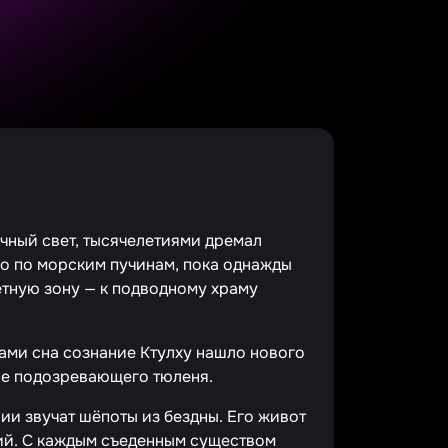
ечный свет, тысячелетиями дремал
но по морским пучинам, пока однажды
етную зону — к подводному храму
ми сна сознание Ктулху нашло нового
 не подозревающего тюленя.
нии звучат шёпоты из бездны. Его живот
ний. С каждым съеденным существом