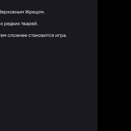
 Верховным Жрецом.
х редких тварей.
тем сложнее становится игра.