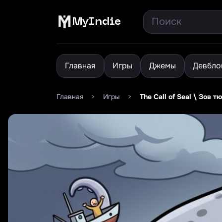
MyIndie
Главная
Игры
Джемы
Девбло
Главная
>
Игры
>
The Call of Seal \ Зов т