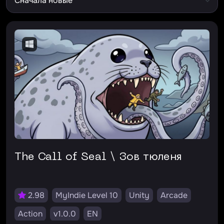
The Call of Seal \ Зов тюленя
2.98
MyIndie Level 10
Unity
Arcade
Action
v1.0.0
EN