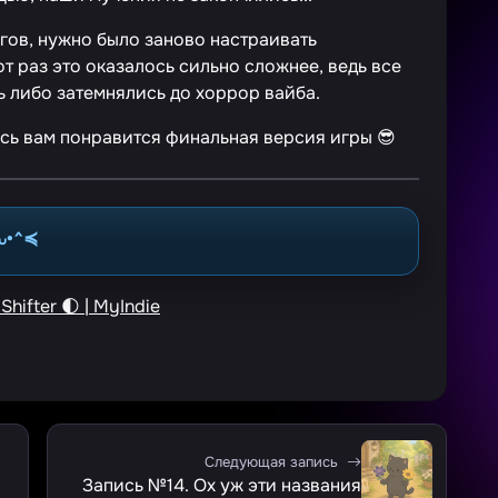
огов, нужно было заново настраивать
от раз это оказалось сильно сложнее, ведь все
ь либо затемнялись до хоррор вайба.
юсь вам понравится финальная версия игры 😎
⩊•^≼
hifter 🌓 | MyIndie
Следующая запись
Запись №14. Ох уж эти названия