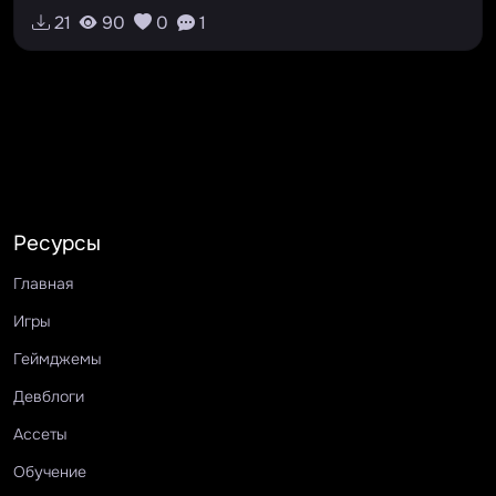
#puppy
#animals
#genetics
#dog
21
90
0
1
Ресурсы
Главная
Игры
Геймджемы
Девблоги
Ассеты
Обучение