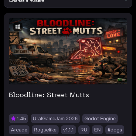
Bloodline: Street Mutts
1.45
UralGameJam 2026
Godot Engine
Arcade
Roguelike
v1.1.1
RU
EN
#dogs