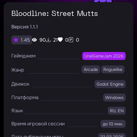
Bloodline: Street Mutts
Версия 1.1.1
90
21
0
0
1.45
Геймджем
UralGameJam 2026
Жанр
Arcade
Roguelike
Движок
Godot Engine
Платформа
Windows
Язык
RU, EN
Время игровой сессии
до 10 мин.
Дата публикации игры