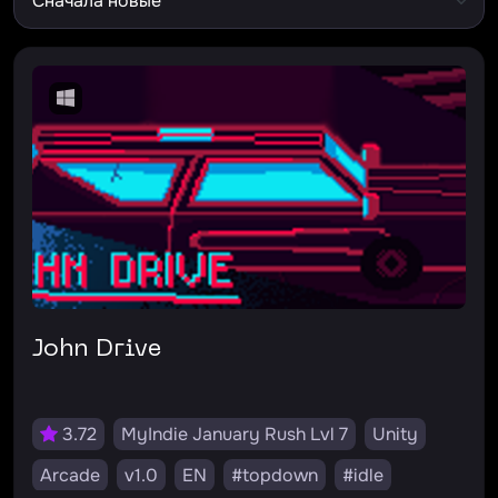
John Drive
3.72
MyIndie January Rush Lvl 7
Unity
Arcade
v1.0
EN
#topdown
#idle