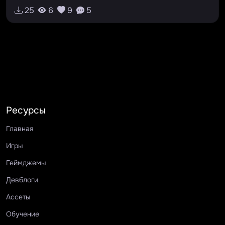
#pixelart
#unity
#2d
25
6
9
5
#kasanetetoapproved
#cyberpunk
#youareaweapon
Ресурсы
Главная
Игры
Геймджемы
Девблоги
Ассеты
Обучение