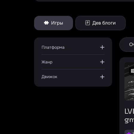
Игры
Дев блоги
О
Платформа
Жанр
Движок
LVL10 unnamed
g