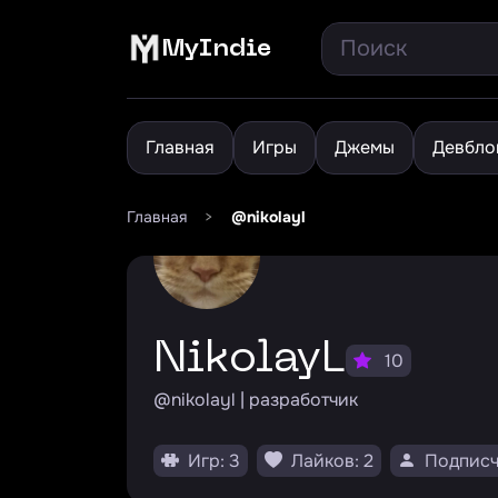
MyIndie
Главная
Игры
Джемы
Девбло
Главная
>
@nikolayl
NikolayL
10
@nikolayl | разработчик
Игр: 3
Лайков: 2
Подписч