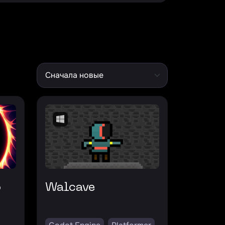
Walcave