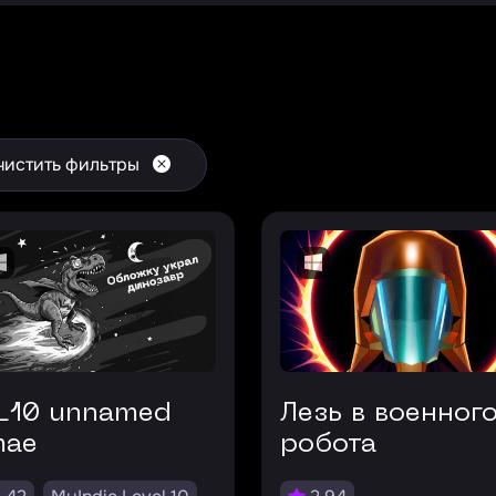
чистить фильтры
Лезь в военного
mae
робота