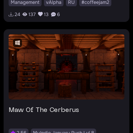
Management
vAlpha
RU
#coffeejam2
24
137
13
6
Maw Of The Cerberus
2.56
MyIndie January Rush Lvl 8