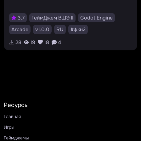
3.7
ГеймДжем ВШЭ II
Godot Engine
Arcade
v1.0.0
RU
#фкн2
28
19
18
4
Ресурсы
Главная
Игры
Геймджемы