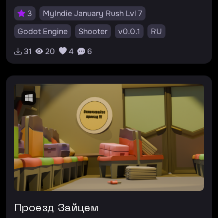
3
MyIndie January Rush Lvl 7
Godot Engine
Shooter
v0.0.1
RU
31
20
4
6
Проезд Зайцем