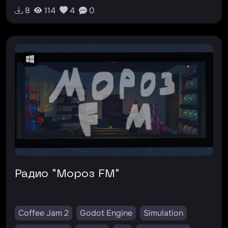
8
114
4
0
Радио "Мороз FM"
Coffee Jam 2
Godot Engine
Simulation