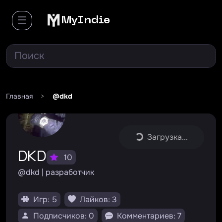
MyIndie
Главная
>
@dkd
Загрузка...
DKD
10
@dkd | разработчик
Игр: 5
Лайков: 3
Подписчиков: 0
Комментариев: 7