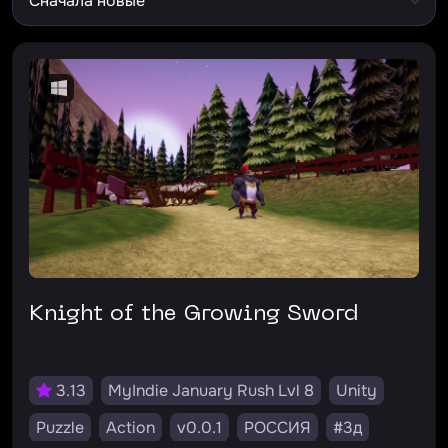
Knight of the Growing Sword
3.13
MyIndie January Rush Lvl 8
Unity
Puzzle
Action
v0.0.1
РОССИЯ
#3д