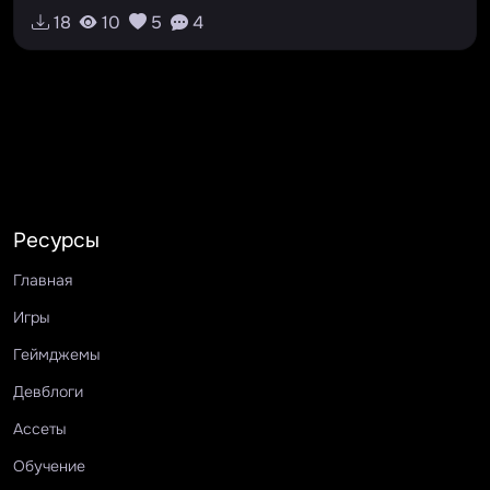
#платформер
#lvl8
#головоломки
18
10
5
4
Ресурсы
Главная
Игры
Геймджемы
Девблоги
Ассеты
Обучение