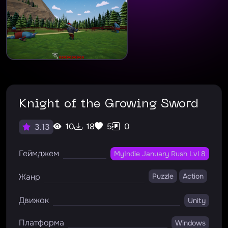
Knight of the Growing Sword
10
18
5
0
3.13
Геймджем
MyIndie January Rush Lvl 8
Жанр
Puzzle
Action
Движок
Unity
Платформа
Windows