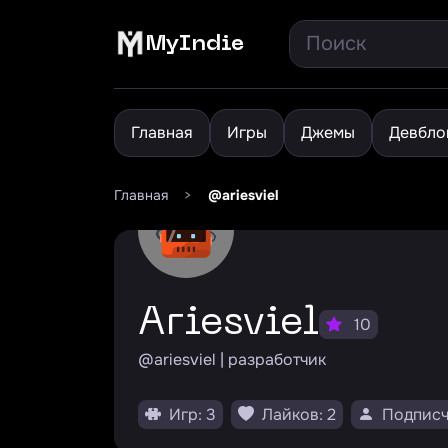
MyIndie
Главная
Игры
Джемы
Девбло
Главная
>
@ariesviel
Ariesviel
10
@ariesviel | разработчик
Игр: 3
Лайков: 2
Подписч