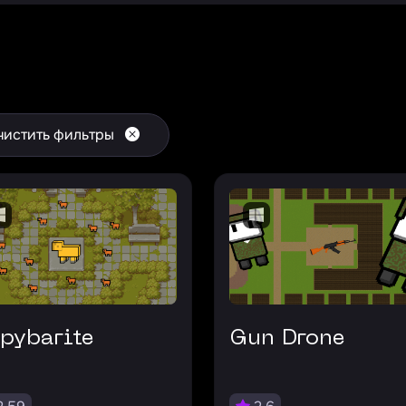
чистить фильтры
apybarite
Gun Drone