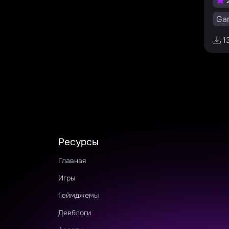
Ga
Go
1
v0.
Ресурсы
Главная
Игры
Геймджемы
Девблоги