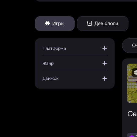
Игры
Дев блоги
О
Платформа
Жанр
Движок
C