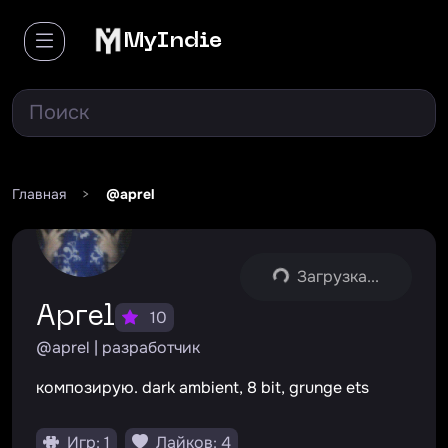
MyIndie
Главная
>
@aprel
Загрузка...
aprel
10
@aprel | разработчик
композирую. dark ambient, 8 bit, grunge ets
Игр: 1
Лайков: 4