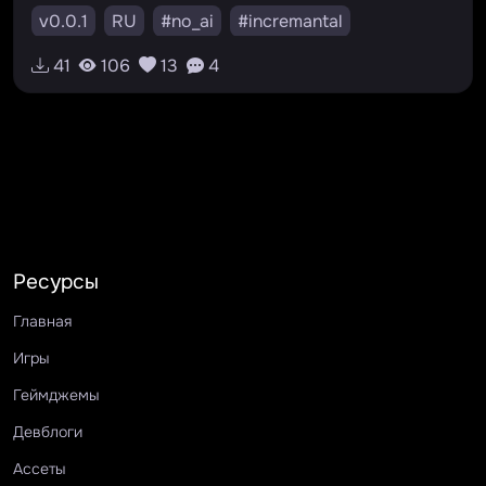
v0.0.1
RU
#no_ai
#incremantal
#upgrades
#idle
#bunny
#horror
41
106
13
4
#clicker
Ресурсы
Главная
Игры
Геймджемы
Девблоги
Ассеты