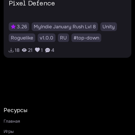
Pixel Defence
3.26
MyIndie January Rush Lvl 8
Unity
Roguelike
v1.0.0
RU
#top-down
#roguelike
#2d
#pixel
#defence
18
21
1
4
Ресурсы
Главная
Игры