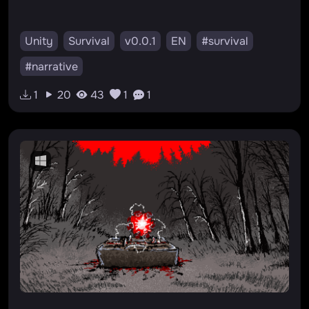
Unity
Survival
v0.0.1
EN
#survival
#narrative
1
20
43
1
1