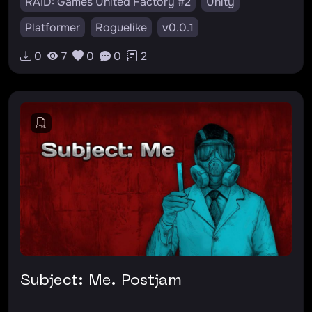
RAID: Games United Factory #2
Unity
Platformer
Roguelike
v0.0.1
0
7
0
0
2
Subject: Me. Postjam