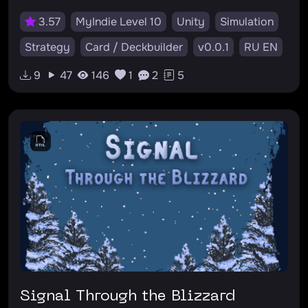
3.57
MyIndie Level 10
Unity
Simulation
Strategy
Card / Deckbuilder
v0.0.1
RU EN
#survival
#narrative
9
47
146
1
2
5
Signal Through the Blizzard