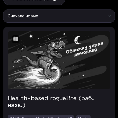
Health-based roguelite (раб.
назв.)