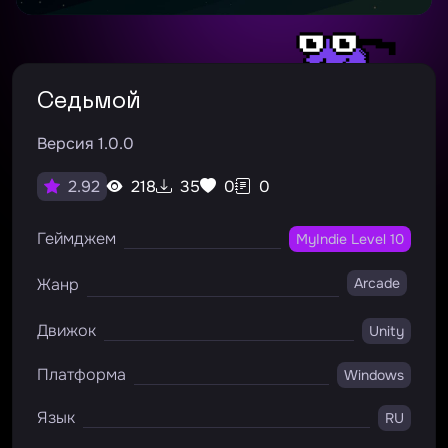
Седьмой
Версия 1.0.0
218
35
0
0
2.92
Геймджем
MyIndie Level 10
Жанр
Arcade
Движок
Unity
Платформа
Windows
Язык
RU