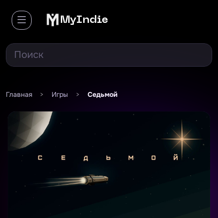
MyIndie
Главная
>
Игры
>
Седьмой