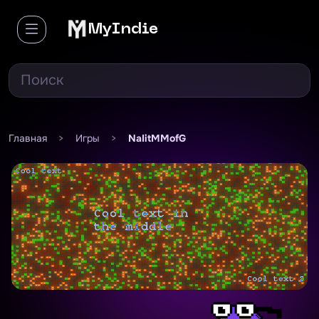
MyIndie
Главная
>
Игры
>
NaIitMMofG