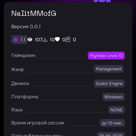
NaIitMMofG
Версия 0.0.1
107
10
0
0
1.1
Геймджем
MyIndie Level 10
Жанр
Management
Движок
Godot Engine
Платформа
Windows
Язык
NONE
Время игровой сессии
до 10 мин.
Дата публикации игры