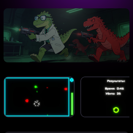
WEB VERSION
Катастрофа в лаборатории
Нердозавра
Старт