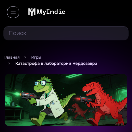
MyIndie
Главная
>
Игры
>
Катастрофа в лаборатории Нердозавра