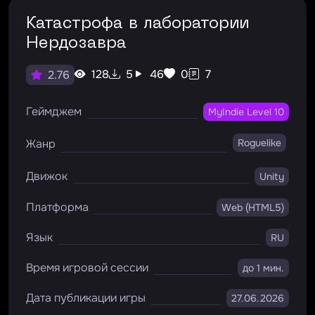
Катастрофа в лаборатории
Нердозавра
128
5
46
0
7
2.76
Геймджем
MyIndie Level 10
Жанр
Roguelike
Движок
Unity
Платформа
Web (HTML5)
Язык
RU
Время игровой сессии
до 1 мин.
Дата публикации игры
27.06.2026