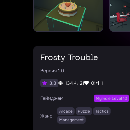
Frosty Trouble
Версия 1.0
134
21
0
1
3.3
Геймджем
MyIndie Level 10
Arcade
Puzzle
Tactics
Жанр
Management