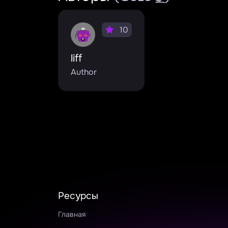
10
liff
Author
Ресурсы
Главная