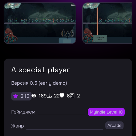
A special player
Версия 0.5 (early demo)
169
22
6
2
2.15
Геймджем
MyIndie Level 10
Жанр
Arcade