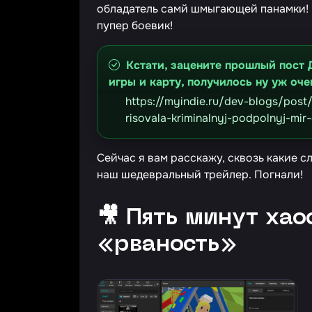
обладатель самй шмыгающей панамки! К
пупер боевик!
Кстати, зацените прошлый пост 
игры и карту, получилось ну уж оче
https://myindie.ru/dev-blogs/pos
risovala-kriminalnyj-podpolnyj-mi
Сейчас я вам расскажу, сквозь какие 
наш шедевральный трейлер. Погнали!
🎥 Пять минут хао
«рваность»