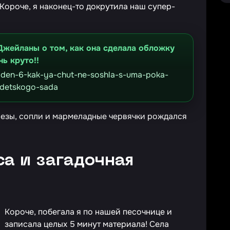
ороче, я наконец-то докрутила наш супер-
Джейланы о том, как она сделала обложку
нь круто!!
t/den-6-kak-ya-chut-ne-soshla-s-uma-poka-
r-detskogo-sada
слезы, сопли и мармеладные червячки рождался
са и загадочная
Короче, побегала я по нашей песочнице и
записала целых 5 минут материала! Села