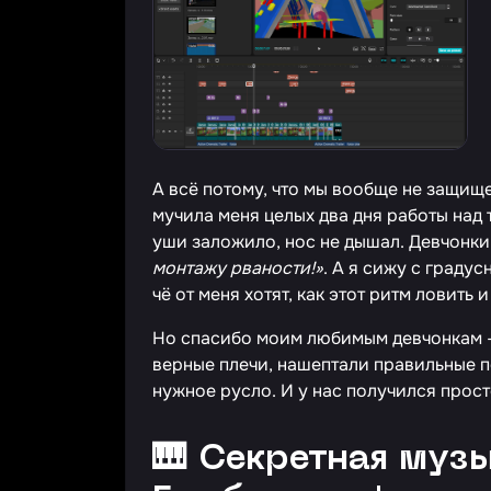
А всё потому, что мы вообще не защище
мучила меня целых два дня работы над 
уши заложило, нос не дышал. Девчонки 
монтажу рваности!»
. А я сижу с граду
чё от меня хотят, как этот ритм ловить 
Но спасибо моим любимым девчонкам —
верные плечи, нашептали правильные 
нужное русло. И у нас получился прос
🎹 Секретная муз