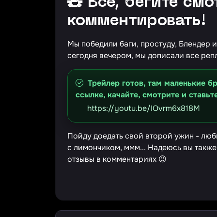
🧸 Всё, бегите смо
комментировать!
Мы победили баги, простуду, Блендер 
сегодня вечером, мы дописали все репли
Трейлер готов, там маленькие бр
ссылке, качайте, смотрите и ставьт
https://youtu.be/IOvrm6x818M
Пойду доедать свой второй ужин - люб
с лимончиком, ммм... Надеюсь вы также
отзывы в комментариях 😉