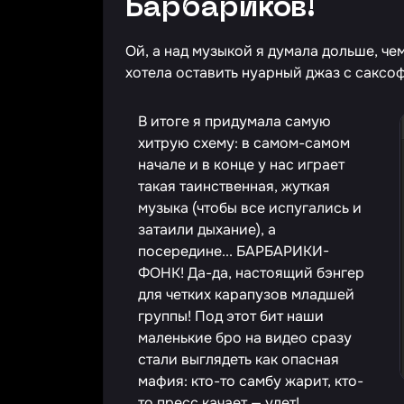
Барбариков!
Ой, а над музыкой я думала дольше, че
хотела оставить нуарный джаз с саксоф
В итоге я придумала самую
хитрую схему: в самом-самом
начале и в конце у нас играет
такая таинственная, жуткая
музыка (чтобы все испугались и
затаили дыхание), а
посередине... БАРБАРИКИ-
ФОНК! Да-да, настоящий бэнгер
для четких карапузов младшей
группы! Под этот бит наши
маленькие бро на видео сразу
стали выглядеть как опасная
мафия: кто-то самбу жарит, кто-
то пресс качает — улет!