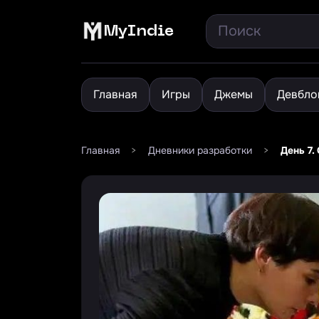
MyIndie
Главная
Игры
Джемы
Девбло
Главная
>
Дневники разработки
>
День 7