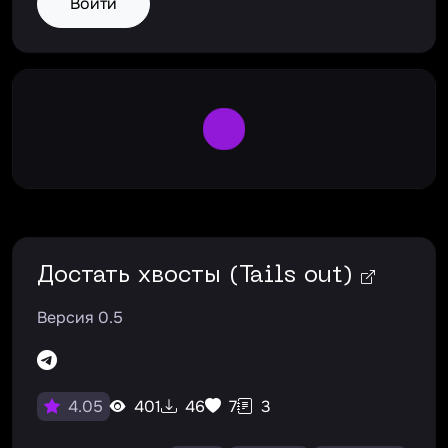
Войти
Large Spinner
Достать хвосты (Tails out)
Версия 0.5
401
46
7
3
4.05