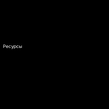
Ресурсы
Главная
Игры
Геймджемы
Девблоги
Ассеты
Обучение
Обратная связь