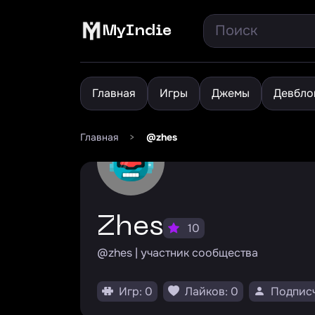
MyIndie
Главная
Игры
Джемы
Девбло
Главная
>
@zhes
Zhes
10
@zhes | участник сообщества
Игр: 0
Лайков: 0
Подписч