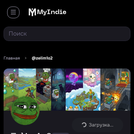
MyIndie
Главная
>
@zelim1o2
Загрузка...