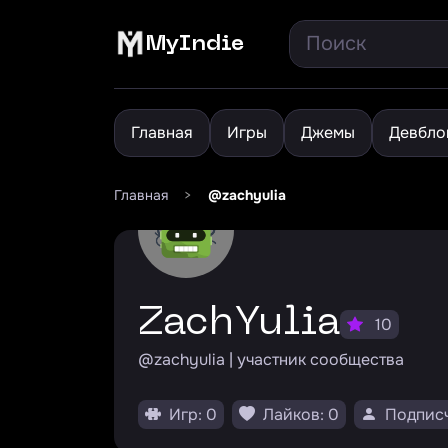
MyIndie
Главная
Игры
Джемы
Девбло
Главная
>
@zachyulia
ZachYulia
10
@zachyulia | участник сообщества
Игр: 0
Лайков: 0
Подписч