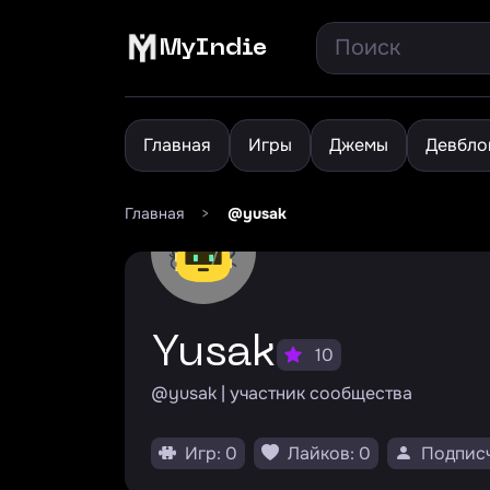
MyIndie
Главная
Игры
Джемы
Девбло
Главная
>
@yusak
Yusak
10
@yusak | участник сообщества
Игр: 0
Лайков: 0
Подписч