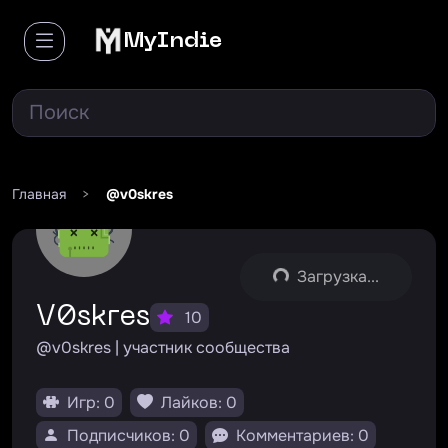
MyIndie
Главная
>
@v0skres
Загрузка...
v0skres
10
@v0skres | участник сообщества
Игр: 0
Лайков: 0
Подписчиков: 0
Комментариев: 0