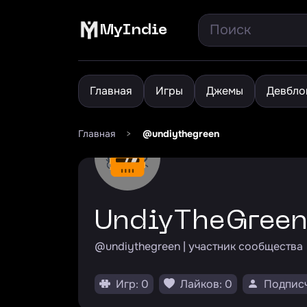
MyIndie
Главная
Игры
Джемы
Девбло
Главная
>
@undiythegreen
UndiyTheGree
@undiythegreen | участник сообщества
Игр: 0
Лайков: 0
Подписч