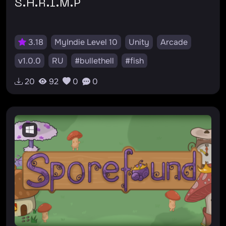
S.H.R.I.M.P
3.18
MyIndie Level 10
Unity
Arcade
v1.0.0
RU
#bullethell
#fish
20
92
0
0