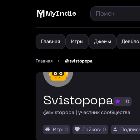
MyIndie
Главная
Игры
Джемы
Девбло
Главная
>
@svistopopa
Svistopopa
10
@svistopopa | участник сообщества
Игр: 0
Лайков: 0
Подписч