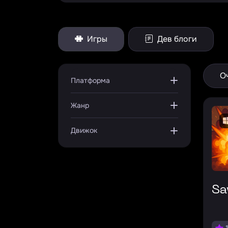
Игры
Дев блоги
О
Платформа
Жанр
Движок
S