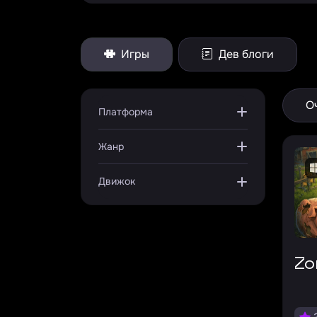
Игры
Дев блоги
О
Платформа
Жанр
Движок
Z