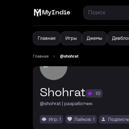
MyIndie
Главная
Игры
Джемы
Девбло
Главная
>
@shohrat
Shohrat
10
@shohrat | разработчик
Игр: 1
Лайков: 1
Подписчи