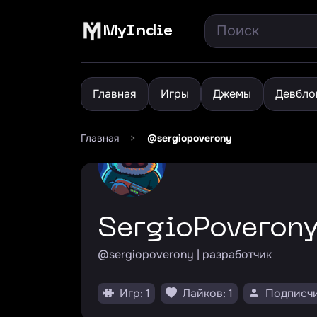
MyIndie
Главная
Игры
Джемы
Девбло
Главная
>
@sergiopoverony
SergioPoveron
@sergiopoverony | разработчик
Игр: 1
Лайков: 1
Подписчи