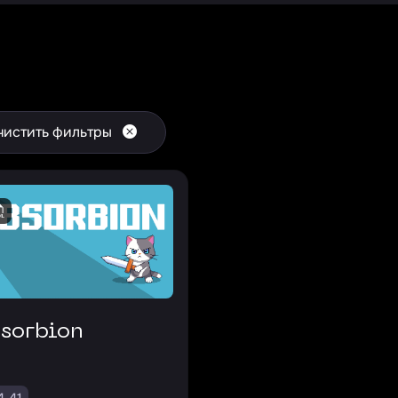
чистить фильтры
bsorbion