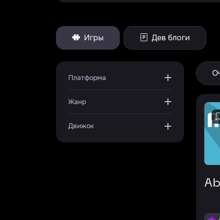
Игры
Дев блоги
О
Платформа
Жанр
Движок
A