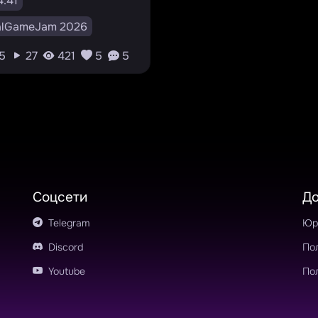
.41
alGameJam 2026
struct
Shooter
5
27
421
5
5
ion
v0.0.1
RU
amejamuralgamej
Соцсети
Д
Telegram
Юр
Discord
По
Youtube
По