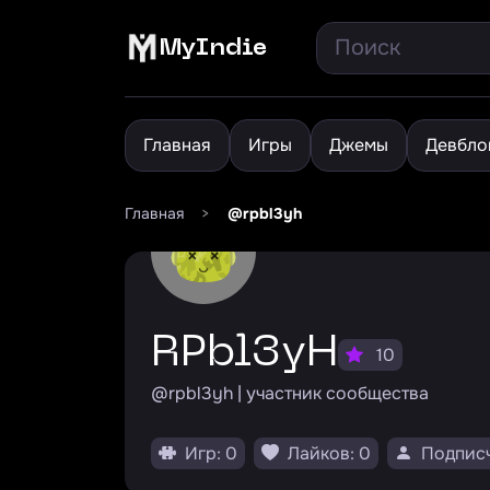
MyIndie
Главная
Игры
Джемы
Девбло
Главная
>
@rpbl3yh
rPbl3yH
10
@rpbl3yh | участник сообщества
Игр: 0
Лайков: 0
Подписч