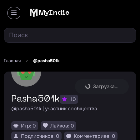
MyIndie
Главная
>
@pasha501k
Загрузка...
pasha501k
10
@pasha501k | участник сообщества
Игр: 0
Лайков: 0
Подписчиков: 0
Комментариев: 0