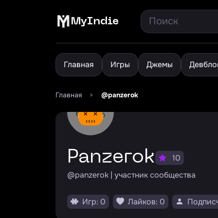
MyIndie
Главная
Игры
Джемы
Девбло
Главная
>
@panzerok
Panzerok
10
@panzerok | участник сообщества
Игр: 0
Лайков: 0
Подписч