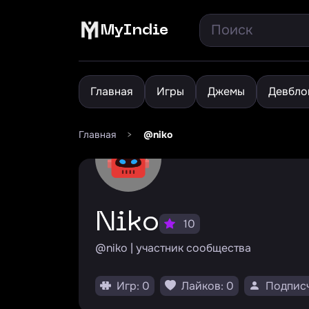
MyIndie
Главная
Игры
Джемы
Девбло
Главная
>
@niko
niko
10
@niko | участник сообщества
Игр: 0
Лайков: 0
Подписч