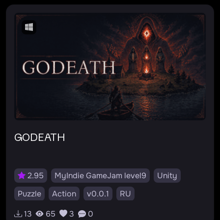
GODEATH
2.95
MyIndie GameJam level9
Unity
Puzzle
Action
v0.0.1
RU
13
65
3
0