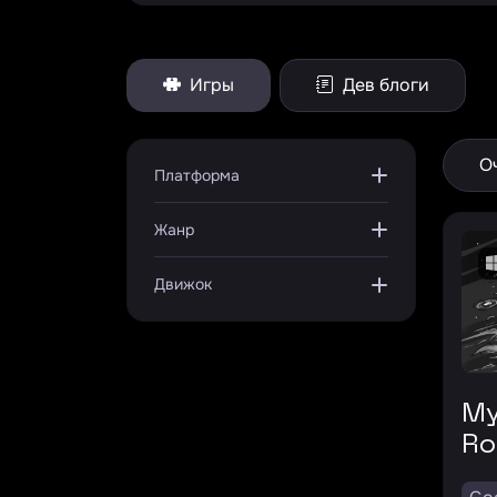
Игры
Дев блоги
О
Платформа
Жанр
Движок
My Tedious
Ro