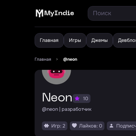
MyIndie
Главная
Игры
Джемы
Девбло
Главная
>
@neon
Neon
10
@neon | разработчик
Игр: 2
Лайков: 0
Подписч