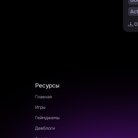
Go
Act
0
Ресурсы
Главная
Игры
Геймджемы
Девблоги