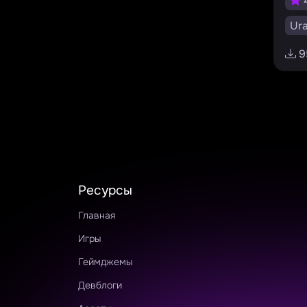
Ur
Uni
9
Puz
Ресурсы
Главная
Игры
Геймджемы
Девблоги