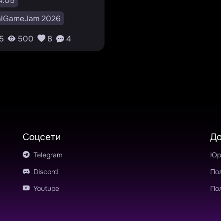
4.05
alGameJam 2026
ty
Platformer
5
500
8
4
zle
v1.0.0
RU
Соцсети
Д
Telegram
Юр
Discord
По
Youtube
По