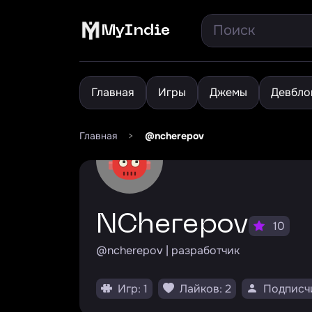
MyIndie
Главная
Игры
Джемы
Девбло
Главная
>
@ncherepov
NCherepov
10
@ncherepov | разработчик
Игр: 1
Лайков: 2
Подписчи