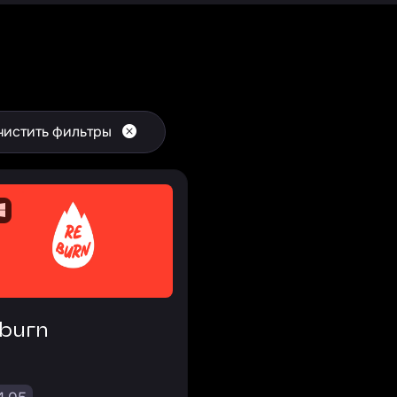
чистить фильтры
eburn