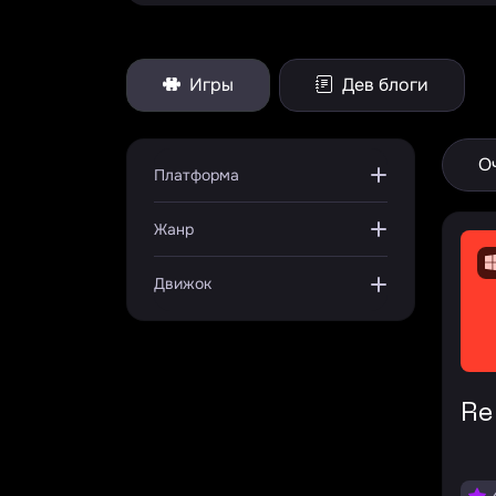
Игры
Дев блоги
О
Платформа
Жанр
Движок
R