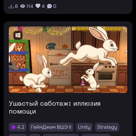
8
114
4
0
Ушастый саботаж: иллюзия
помощи
4.2
ГеймДжем ВШЭ II
Unity
Strategy