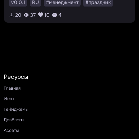
v0.0.1
RU
#менеджмент
#праздник
#новыйгод
20
37
10
4
Ресурсы
Главная
Игры
Геймджемы
Девблоги
Ассеты